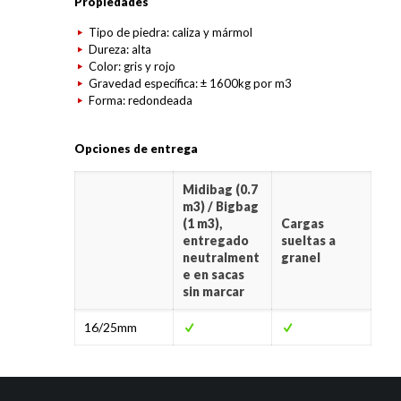
Propiedades
Tipo de piedra: caliza y mármol
Dureza: alta
Color: gris y rojo
Gravedad específica: ± 1600kg por m3
Forma: redondeada
Opciones de entrega
Midibag (0.7
m3) / Bigbag
(1 m3),
Cargas
entregado
sueltas a
neutralment
granel
e en sacas
sin marcar
16/25mm